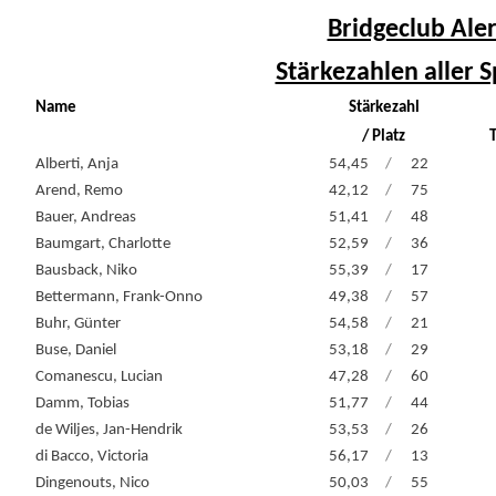
Bridgeclub Aler
Stärkezahlen aller S
Name
Stärkezahl
/ Platz
Alberti, Anja
54,45
/
22
Arend, Remo
42,12
/
75
Bauer, Andreas
51,41
/
48
Baumgart, Charlotte
52,59
/
36
Bausback, Niko
55,39
/
17
Bettermann, Frank-Onno
49,38
/
57
Buhr, Günter
54,58
/
21
Buse, Daniel
53,18
/
29
Comanescu, Lucian
47,28
/
60
Damm, Tobias
51,77
/
44
de Wiljes, Jan-Hendrik
53,53
/
26
di Bacco, Victoria
56,17
/
13
Dingenouts, Nico
50,03
/
55