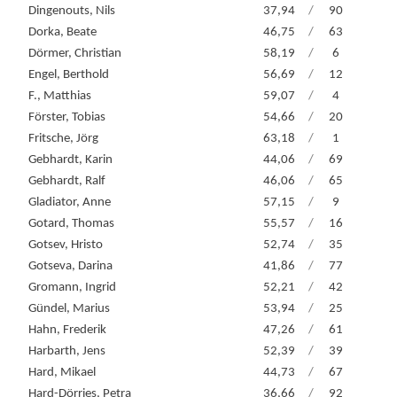
Dingenouts, Nils
37,94
/
90
Dorka, Beate
46,75
/
63
Dörmer, Christian
58,19
/
6
Engel, Berthold
56,69
/
12
F., Matthias
59,07
/
4
Förster, Tobias
54,66
/
20
Fritsche, Jörg
63,18
/
1
Gebhardt, Karin
44,06
/
69
Gebhardt, Ralf
46,06
/
65
Gladiator, Anne
57,15
/
9
Gotard, Thomas
55,57
/
16
Gotsev, Hristo
52,74
/
35
Gotseva, Darina
41,86
/
77
Gromann, Ingrid
52,21
/
42
Gündel, Marius
53,94
/
25
Hahn, Frederik
47,26
/
61
Harbarth, Jens
52,39
/
39
Hard, Mikael
44,73
/
67
Hard-Dörries, Petra
36,66
/
92