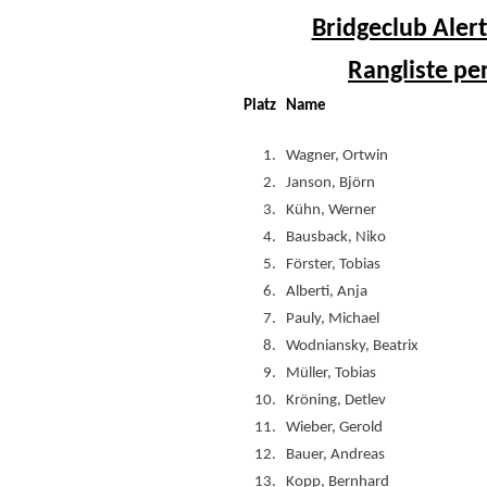
Bridgeclub Alert
Rangliste pe
Platz
Name
1.
Wagner, Ortwin
2.
Janson, Björn
3.
Kühn, Werner
4.
Bausback, Niko
5.
Förster, Tobias
6.
Alberti, Anja
7.
Pauly, Michael
8.
Wodniansky, Beatrix
9.
Müller, Tobias
10.
Kröning, Detlev
11.
Wieber, Gerold
12.
Bauer, Andreas
13.
Kopp, Bernhard