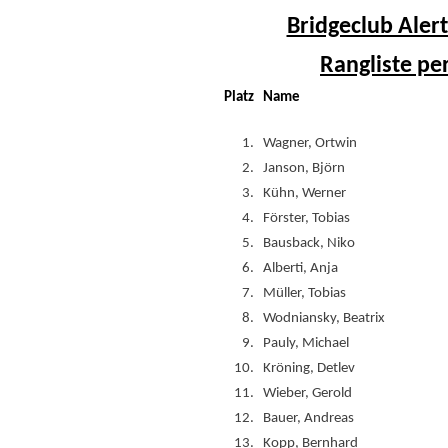
Bridgeclub Alert
Rangliste pe
Platz
Name
1.
Wagner, Ortwin
2.
Janson, Björn
3.
Kühn, Werner
4.
Förster, Tobias
5.
Bausback, Niko
6.
Alberti, Anja
7.
Müller, Tobias
8.
Wodniansky, Beatrix
9.
Pauly, Michael
10.
Kröning, Detlev
11.
Wieber, Gerold
12.
Bauer, Andreas
13.
Kopp, Bernhard