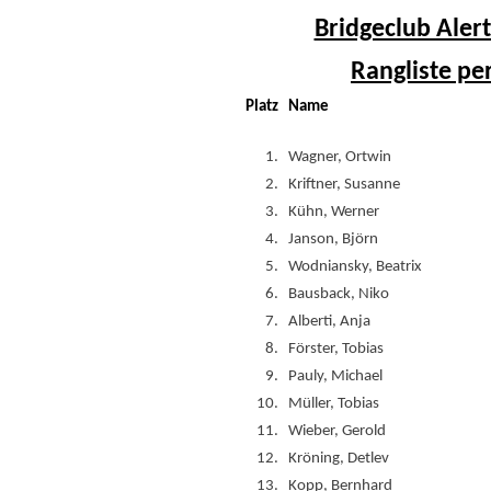
Bridgeclub Alert
Rangliste pe
Platz
Name
1.
Wagner, Ortwin
2.
Kriftner, Susanne
3.
Kühn, Werner
4.
Janson, Björn
5.
Wodniansky, Beatrix
6.
Bausback, Niko
7.
Alberti, Anja
8.
Förster, Tobias
9.
Pauly, Michael
10.
Müller, Tobias
11.
Wieber, Gerold
12.
Kröning, Detlev
13.
Kopp, Bernhard