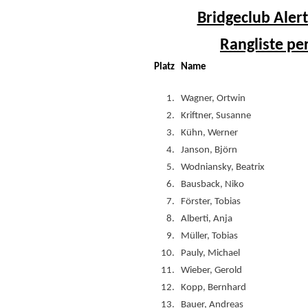
Bridgeclub Alert
Rangliste pe
Platz
Name
1.
Wagner, Ortwin
2.
Kriftner, Susanne
3.
Kühn, Werner
4.
Janson, Björn
5.
Wodniansky, Beatrix
6.
Bausback, Niko
7.
Förster, Tobias
8.
Alberti, Anja
9.
Müller, Tobias
10.
Pauly, Michael
11.
Wieber, Gerold
12.
Kopp, Bernhard
13.
Bauer, Andreas