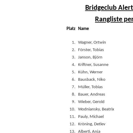
Bridgeclub Alert
Rangliste pe
Platz
Name
1.
Wagner, Ortwin
2.
Förster, Tobias
3.
Janson, Björn
4.
Kriftner, Susanne
5.
Kühn, Werner
6.
Bausback, Niko
7.
Müller, Tobias
8.
Bauer, Andreas
9.
Wieber, Gerold
10.
Wodniansky, Beatrix
11.
Pauly, Michael
12.
Kröning, Detlev
13.
Alberti, Anja