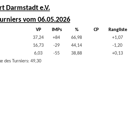
rt Darmstadt e.V.
urniers vom 06.05.2026
VP
IMPs
%
CP
Rangliste
37,24
+84
66,98
+1,07
16,73
-29
44,14
-1,20
6,03
-55
38,88
+0,13
e des Turniers: 49,30